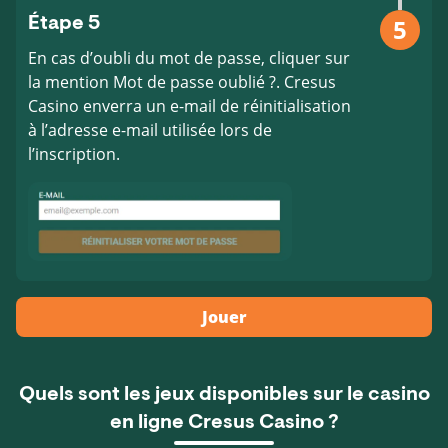
5
Étape 5
En cas d’oubli du mot de passe, cliquer sur
la mention Mot de passe oublié ?. Cresus
Casino enverra un e-mail de réinitialisation
à l’adresse e-mail utilisée lors de
l’inscription.
Jouer
Quels sont les jeux disponibles sur le casino
en ligne Cresus Casino ?