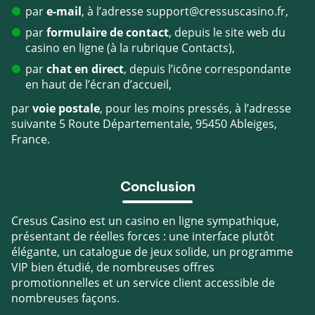
par
e-mail
, à l’adresse
support@cressuscasino.fr
,
par
formulaire de contact
, depuis le site web du
casino en ligne (à la rubrique Contacts),
par
chat en direct
, depuis l’icône correspondante
en haut de l’écran d’accueil,
par
voie postale
, pour les moins pressés, à l’adresse
suivante 5 Route Départementale, 95450 Ableiges,
France.
Conclusion
Cresus Casino est un casino en ligne sympathique,
présentant de réelles forces : une interface plutôt
élégante, un catalogue de jeux solide, un programme
VIP bien étudié, de nombreuses offres
promotionnelles et un service client accessible de
nombreuses façons.