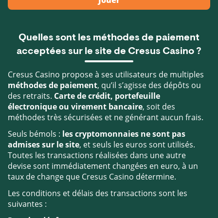
Quelles sont les méthodes de paiement
acceptées sur le site de Cresus Casino ?
Cresus Casino propose à ses utilisateurs de multiples
méthodes de paiement
, qu’il s’agisse des dépôts ou
des retraits.
Carte de crédit, portefeuille
électronique ou virement bancaire
, soit des
méthodes très sécurisées et ne générant aucun frais.
Seuls bémols :
les cryptomonnaies ne sont pas
admises sur le site
, et seuls les euros sont utilisés.
Toutes les transactions réalisées dans une autre
devise sont immédiatement changées en euro, à un
taux de change que Cresus Casino détermine.
Les conditions et délais des transactions sont les
suivantes :