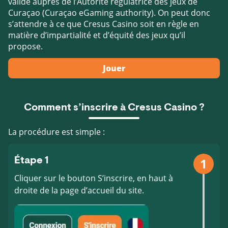
valide auprès de l’Autorité régulatrice des jeux de
Curaçao (Curaçao eGaming authority). On peut donc
s’attendre à ce que Cresus Casino soit en règle en
matière d’impartialité et d’équité des jeux qu’il
propose.
Jouer
Comment s’inscrire à Cresus Casino ?
La procédure est simple :
1
Étape 1
Cliquer sur le bouton S’inscrire, en haut à
droite de la page d’accueil du site.