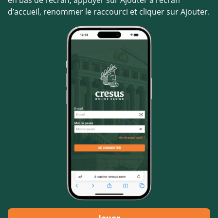
d’accueil, renommer le raccourci et cliquer sur Ajouter.
Jouer