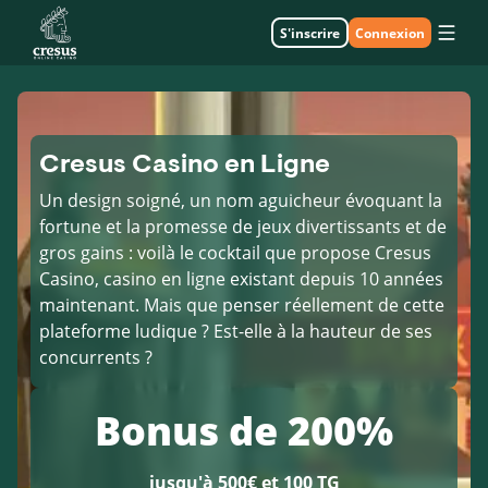
S'inscrire
Connexion
Cresus Casino en Ligne
Un design soigné, un nom aguicheur évoquant la
fortune et la promesse de jeux divertissants et de
gros gains : voilà le cocktail que propose Cresus
Casino, casino en ligne existant depuis 10 années
maintenant. Mais que penser réellement de cette
plateforme ludique ? Est-elle à la hauteur de ses
concurrents ?
Bonus de 200%
jusqu'à 500€ et 100 TG