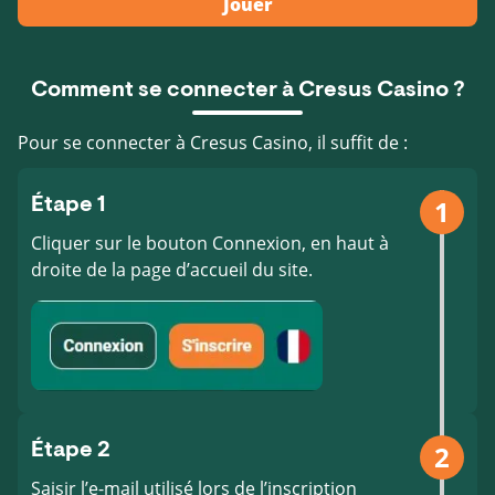
Jouer
Comment se connecter à Cresus Casino ?
Pour se connecter à Cresus Casino, il suffit de :
1
Étape 1
Cliquer sur le bouton Connexion, en haut à
droite de la page d’accueil du site.
2
Étape 2
Saisir l’e-mail utilisé lors de l’inscription