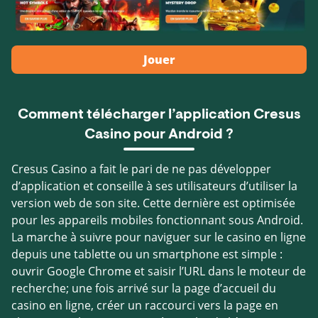
Jouer
Comment télécharger l’application Cresus
Casino pour Android ?
Cresus Casino a fait le pari de ne pas développer
d’application et conseille à ses utilisateurs d’utiliser la
version web de son site. Cette dernière est optimisée
pour les appareils mobiles fonctionnant sous Android.
La marche à suivre pour naviguer sur le casino en ligne
depuis une tablette ou un smartphone est simple :
ouvrir Google Chrome et saisir l’URL dans le moteur de
recherche; une fois arrivé sur la page d’accueil du
casino en ligne, créer un raccourci vers la page en