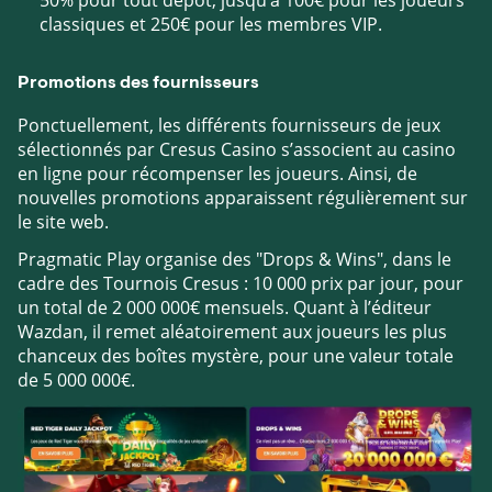
50% pour tout dépôt, jusqu’à 100€ pour les joueurs
classiques et 250€ pour les membres VIP.
Promotions des fournisseurs
Ponctuellement, les différents fournisseurs de jeux
sélectionnés par Cresus Casino s’associent au casino
en ligne pour récompenser les joueurs. Ainsi, de
nouvelles promotions apparaissent régulièrement sur
le site web.
Pragmatic Play organise des "Drops & Wins", dans le
cadre des Tournois Cresus : 10 000 prix par jour, pour
un total de 2 000 000€ mensuels. Quant à l’éditeur
Wazdan, il remet aléatoirement aux joueurs les plus
chanceux des boîtes mystère, pour une valeur totale
de 5 000 000€.