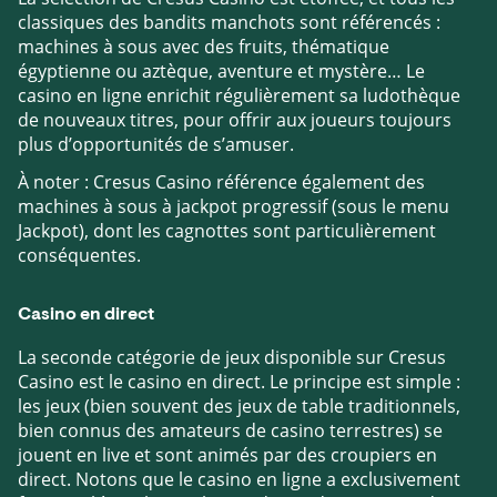
classiques des bandits manchots sont référencés :
machines à sous avec des fruits, thématique
égyptienne ou aztèque, aventure et mystère… Le
casino en ligne enrichit régulièrement sa ludothèque
de nouveaux titres, pour offrir aux joueurs toujours
plus d’opportunités de s’amuser.
À noter : Cresus Casino référence également des
machines à sous à jackpot progressif (sous le menu
Jackpot), dont les cagnottes sont particulièrement
conséquentes.
Casino en direct
La seconde catégorie de jeux disponible sur Cresus
Casino est le casino en direct. Le principe est simple :
les jeux (bien souvent des jeux de table traditionnels,
bien connus des amateurs de casino terrestres) se
jouent en live et sont animés par des croupiers en
direct. Notons que le casino en ligne a exclusivement