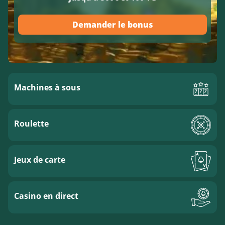
Demander le bonus
Machines à sous
Roulette
Jeux de carte
Casino en direct