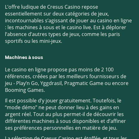
L’offre ludique de Cresus Casino repose
essentiellement sur deux catégories de jeux,
incontournables s’agissant de jouer au casino en ligne
: les machines à sous et le casino live. Est à déplorer
l’absence d’autres types de jeux, comme les paris
sportifs ou les mini-jeux.
Machines à sous
Le casino en ligne propose pas moins de 2 100
références, créées par les meilleurs fournisseurs de
jeu - Play’n Go, Yggdrasil, Pragmatic Game ou encore
Booming Games.
Il est possible d’y jouer gratuitement. Toutefois, le
“mode démo” ne peut donner lieu à des gains en
argent réel. Tout au plus permet-il de découvrir les
différentes machines à sous disponibles et d’affiner
ses préférences personnelles en matière de jeu.
La sélection de Cresus Casino est étoffée, et tous les