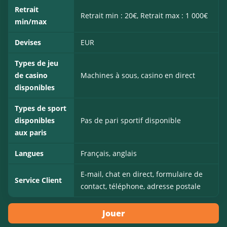
Retrait
Retrait min : 20€, Retrait max : 1 000€
min/max
Devises
EUR
Types de jeu
de casino
Machines à sous, casino en direct
disponibles
Types de sport
disponibles
Pas de pari sportif disponible
aux paris
Langues
Français, anglais
E-mail, chat en direct, formulaire de
Service Client
contact, téléphone, adresse postale
Jouer