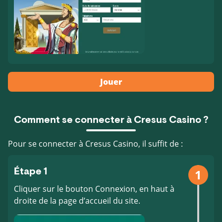
Jouer
Comment se connecter à Cresus Casino ?
Pour se connecter à Cresus Casino, il suffit de :
1
Étape 1
Cliquer sur le bouton Connexion, en haut à
droite de la page d’accueil du site.