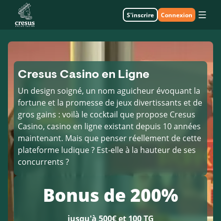
S'inscrire
Connexion
Cresus Casino en Ligne
Un design soigné, un nom aguicheur évoquant la
fortune et la promesse de jeux divertissants et de
gros gains : voilà le cocktail que propose Cresus
Casino, casino en ligne existant depuis 10 années
maintenant. Mais que penser réellement de cette
plateforme ludique ? Est-elle à la hauteur de ses
concurrents ?
Bonus de 200%
jusqu'à 500€ et 100 TG