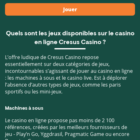
Jouer
Quels sont les jeux disponibles sur le casino
en ligne Cresus Casino ?
L’offre ludique de Cresus Casino repose
essentiellement sur deux catégories de jeux,
incontournables s’agissant de jouer au casino en ligne
: les machines à sous et le casino live. Est à déplorer
l’absence d’autres types de jeux, comme les paris
sportifs ou les mini-jeux.
Machines à sous
Le casino en ligne propose pas moins de 2 100
références, créées par les meilleurs fournisseurs de
jeu - Play’n Go, Yggdrasil, Pragmatic Game ou encore