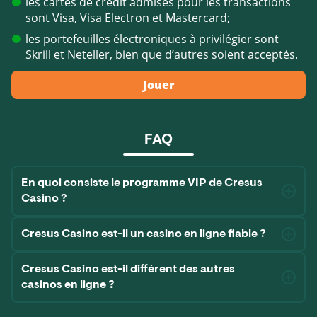
les cartes de crédit admises pour les transactions
sont Visa, Visa Electron et Mastercard;
les portefeuilles électroniques à privilégier sont
Skrill et Neteller, bien que d’autres soient acceptés.
Jouer
FAQ
En quoi consiste le programme VIP de Cresus
Casino ?
Cresus Casino est-il un casino en ligne fiable ?
Cresus Casino est-il différent des autres
casinos en ligne ?