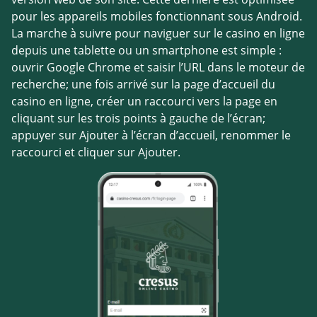
pour les appareils mobiles fonctionnant sous Android.
La marche à suivre pour naviguer sur le casino en ligne
depuis une tablette ou un smartphone est simple :
ouvrir Google Chrome et saisir l’URL dans le moteur de
recherche; une fois arrivé sur la page d’accueil du
casino en ligne, créer un raccourci vers la page en
cliquant sur les trois points à gauche de l’écran;
appuyer sur Ajouter à l’écran d’accueil, renommer le
raccourci et cliquer sur Ajouter.